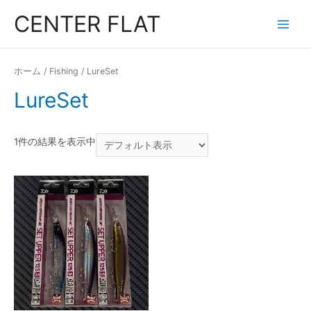
コ
CENTER FLAT
ン
Main
テ
Menu
ン
ホーム
/
Fishing
/ LureSet
ツ
LureSet
へ
ス
キ
1件の結果を表示中
ッ
プ