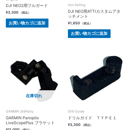
Hot Selling
DJI NEO2用フルガード
DJI NEO用ATTIカスタムアタ
¥
3,300
（税込）
ッチメント
お買い物カゴに追加
¥
1,650
（税込）
お買い物カゴに追加
在庫切れ
GARMIN 3rdParty
Drill Guide
GARMIN Panoptix
ドリルガイド ＴＹＰＥ１
LiveScopePlus ブラケット
¥
3,300
（税込）
¥
11,000
（税込）