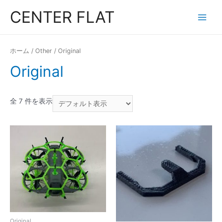
コ
CENTER FLAT
ン
Main
テ
Menu
ン
ホーム
/
Other
/ Original
ツ
Original
へ
ス
キ
全 7 件を表示
ッ
プ
Original