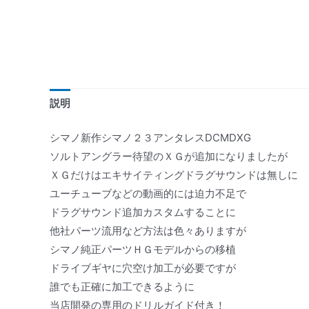
説明
シマノ新作シマノ２３アンタレスDCMDXG
ソルトアングラー待望のＸＧが追加になりましたが
ＸＧだけはエキサイティングドラグサウンドは無しに
ユーチューブなどの動画的には迫力不足で
ドラグサウンド追加カスタムすることに
他社パーツ流用など方法は色々ありますが
シマノ純正パーツＨＧモデルからの移植
ドライブギヤに穴空け加工が必要ですが
誰でも正確に加工できるように
当店開発の専用のドリルガイド付き！