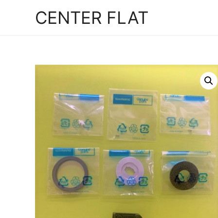
コ
CENTER FLAT
ン
テ
ン
ツ
へ
ス
キ
ッ
プ