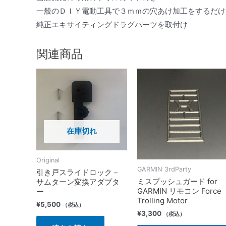
一般のＤＩＹ電動工具で３ｍｍの穴あけ加工をするだけ
純正エキサイティングドラグパーツを取付け
関連商品
在庫切れ
Original
GARMIN 3rdParty
引き戸スライドロック－
ミスプッシュガード for
サムターン変換アダプタ
GARMIN リモコン Force
ー
Trolling Motor
¥
5,500
（税込）
¥
3,300
（税込）