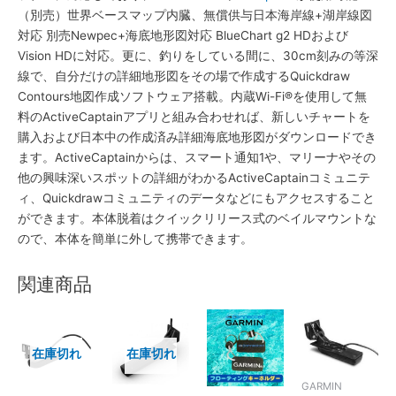
（別売）世界ベースマップ内臓、無償供与日本海岸線+湖岸線図
対応 別売Newpec+海底地形図対応 BlueChart g2 HDおよび
Vision HDに対応。更に、釣りをしている間に、30cm刻みの等深
線で、自分だけの詳細地形図をその場で作成するQuickdraw
Contours地図作成ソフトウェア搭載。内蔵Wi-Fi®を使用して無
料のActiveCaptainアプリと組み合わせれば、新しいチャートを
購入および日本中の作成済み詳細海底地形図がダウンロードでき
ます。ActiveCaptainからは、スマート通知1や、マリーナやその
他の興味深いスポットの詳細がわかるActiveCaptainコミュニテ
ィ、Quickdrawコミュニティのデータなどにもアクセスすること
ができます。本体脱着はクイックリリース式のベイルマウントな
ので、本体を簡単に外して携帯できます。
関連商品
在庫切れ
在庫切れ
GARMIN