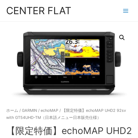
コ
CENTER FLAT
ン
Main
テ
Menu
ン
ツ
へ
ス
キ
ッ
プ
ホーム
/
GARMIN
/
echoMAP
/ 【限定特価】echoMAP UHD2 92sv
with GT54UHD-TM（日本語メニュー日本販売仕様）
【限定特価】echoMAP UHD2