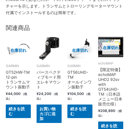
チャーを示します。トランサムとトローリングモーターマウント
付属でインストールするのは簡単です。
関連商品
在庫切れ
在庫切れ
在庫切れ
echoMAP
GARMIN
GARMIN
GARMIN
【限定特価】
GT52HW-TM
パースペクテ
GT56UHD-
echoMAP
12-pin
ィブモード用
TM
UHD2 92sv
トランサムマ
エレキマウン
オールインワ
with
ウント振動子
ト
ン振動子
GT54UHD-
¥
44,000
¥
24,200
¥
104,500
TM（日本語
（税
（税
（税
込）
込）
込）
メニュー日本
販売仕様）
続きを読
お買い物
続きを読
¥
208,890
（税
む
カゴに追
む
込）
加
続きを読