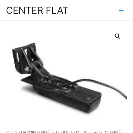
コ
CENTER FLAT
ン
Main
テ
Menu
ン
ツ
へ
ス
キ
ッ
プ
ホーム
/
GARMIN
/
振動子
/ GT54UHD-TM オールインワン振動子