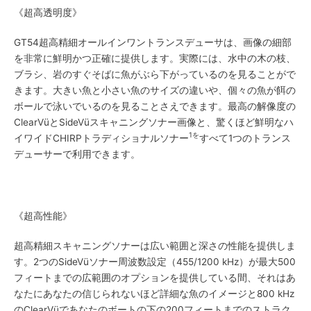
《超高透明度》
GT54超高精細オールインワントランスデューサは、画像の細部
を非常に鮮明かつ正確に提供します。実際には、水中の木の枝、
ブラシ、岩のすぐそばに魚がぶら下がっているのを見ることがで
きます。大きい魚と小さい魚のサイズの違いや、個々の魚が餌の
ボールで泳いでいるのを見ることさえできます。最高の解像度の
ClearVüとSideVüスキャニングソナー画像と、驚くほど鮮明なハ
1を
イワイドCHIRPトラディショナルソナー
すべて1つのトランス
デューサーで利用できます。
《超高性能》
超高精細スキャニングソナーは広い範囲と深さの性能を提供しま
す。2つのSideVüソナー周波数設定（455/1200 kHz）が最大500
フィートまでの広範囲のオプションを提供している間、それはあ
なたにあなたの信じられないほど詳細な魚のイメージと800 kHz
のClearVüであなたのボートの下の200フィートまでのストラク